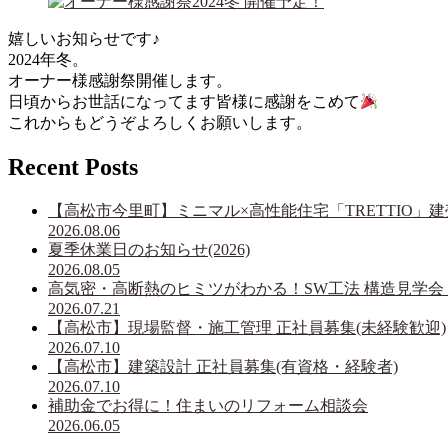
嬉しいお知らせです♪
2024年冬。
オーナー様感謝祭開催します。
日頃からお世話になってます皆様に感謝をこめて
これからもどうぞよろしくお願いします。
Recent Posts
【高松市今里町】ミニマル×高性能住宅「TRETTIO」
2026.08.06
夏季休業日のお知らせ(2026)
2026.08.05
高気密・高断熱のヒミツがわかる！SW工法 構造見学会 i
2026.07.21
【高松市】現場監督・施工管理 正社員募集(未経験歓迎)
2026.07.10
【高松市】建築設計 正社員募集(有資格・経験者)
2026.07.10
補助金でお得に！住まいのリフォーム相談会
2026.06.05