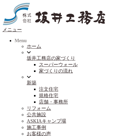
コ
ン
テ
ン
メニュー
ツ
へ
Menu
ス
ホーム
キ
ッ
坂井工務店の家づくり
プ
スーパーウォール
家づくりの流れ
新築
注文住宅
規格住宅
店舗・事務所
リフォーム
公共施設
ASKIAキャンプ場
施工事例
お客様の声