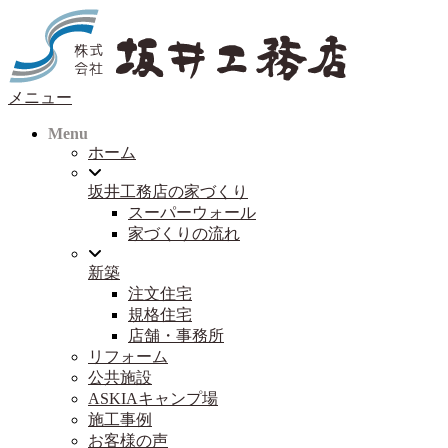
コ
ン
テ
ン
メニュー
ツ
へ
Menu
ス
ホーム
キ
ッ
坂井工務店の家づくり
プ
スーパーウォール
家づくりの流れ
新築
注文住宅
規格住宅
店舗・事務所
リフォーム
公共施設
ASKIAキャンプ場
施工事例
お客様の声