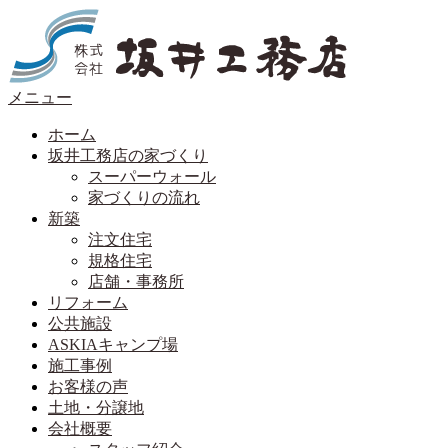
コ
ン
テ
ン
メニュー
ツ
へ
ホーム
ス
坂井工務店の家づくり
キ
スーパーウォール
ッ
家づくりの流れ
プ
新築
注文住宅
規格住宅
店舗・事務所
リフォーム
公共施設
ASKIAキャンプ場
施工事例
お客様の声
土地・分譲地
会社概要