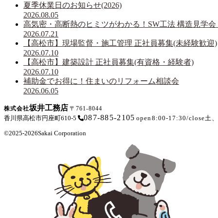
夏季休業日のお知らせ(2026)
2026.08.05
高気密・高断熱のヒミツがわかる！SW工法 構造見学会 i
2026.07.21
【高松市】現場監督・施工管理 正社員募集(未経験歓迎)
2026.07.10
【高松市】建築設計 正社員募集(有資格・経験者)
2026.07.10
補助金でお得に！住まいのリフォーム相談会
2026.06.05
坂井工務店
株式会社
〒761-8044
087-885-2105
香川県高松市円座町610-5
open
8:00-17:30
/
close
土
©2025-2026
Sakai Corporation