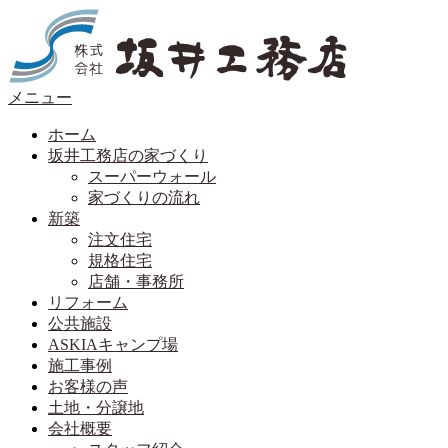
コ
ン
テ
ン
メニュー
ツ
へ
ホーム
ス
坂井工務店の家づくり
キ
スーパーウォール
ッ
家づくりの流れ
プ
新築
注文住宅
規格住宅
店舗・事務所
リフォーム
公共施設
ASKIAキャンプ場
施工事例
お客様の声
土地・分譲地
会社概要