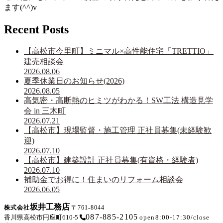
ます(^^)v
Recent Posts
【高松市今里町】ミニマル×高性能住宅「TRETTIO」
建売相談会
2026.08.06
夏季休業日のお知らせ(2026)
2026.08.05
高気密・高断熱のヒミツがわかる！SW工法 構造見学
会 in 三木町
2026.07.21
【高松市】現場監督・施工管理 正社員募集(未経験歓
迎)
2026.07.10
【高松市】建築設計 正社員募集(有資格・経験者)
2026.07.10
補助金でお得に！住まいのリフォーム相談会
2026.06.05
坂井工務店
株式会社
〒761-8044
087-885-2105
香川県高松市円座町610-5
open
8:00-17:30
/
close